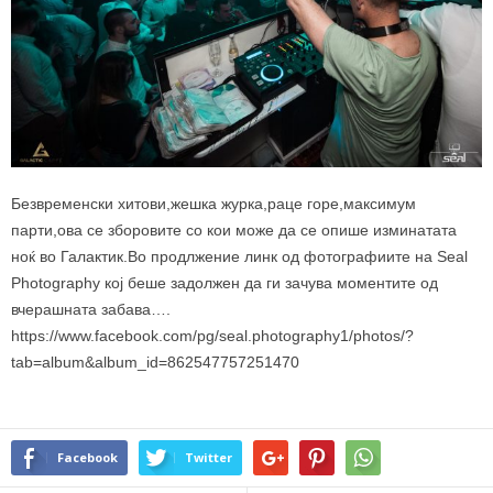
Безвременски хитови,жешка журка,раце горе,максимум
парти,ова се зборовите со кои може да се опише изминатата
ноќ во Галактик.Во продлжение линк од фотографиите на Seal
Photography кој беше задолжен да ги зачува моментите од
вчерашната забава….
https://www.facebook.com/pg/seal.photography1/photos/?
tab=album&album_id=862547757251470
Facebook
Twitter