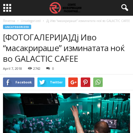
Почетна
Uncategorized
Дј Иво “масакрираше” изминатата ноќ во GALACTIC CAFEE
UNCATEGORIZED
[ФОТОГАЛЕРИЈА]Дј Иво
“масакрираше” изминатата ноќ
во GALACTIC CAFEE
April 7, 2018
2742
0
Facebook
Twitter