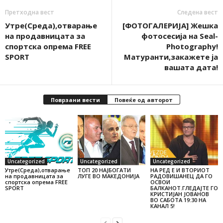
Претходна вест
Следена вест
Утре(Среда),отварање
[ФОТОГАЛЕРИЈA] Жешка
на продавницата за
фотосесија на Seal-
спортска опрема FREE
Photography!
SPORT
Матуранти,закажете ја
вашата дата!
Поврзани вести
Повеќе од авторот
Uncategorized
Uncategorized
Uncategorized
Утре(Среда),отварање
ТОП 20 НАЈБОГАТИ
НА РЕД Е И ВТОРИОТ
на продавницата за
ЛУГЕ ВО МАКЕДОНИЈА
РАДОВИШАНЕЦ ДА ГО
спортска опрема FREE
ОСВОИ
SPORT
БАЛКАНОТ.ГЛЕДАЈТЕ ГО
КРИСТИЈАН ЈОВАНОВ
ВО САБОТА 19:30 НА
КАНАЛ 5!