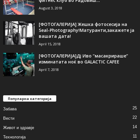
фитнес клуб во Радовиш...
August 3, 2018
[ФОТОГАЛЕРИЈA] Жешка фотосесија на
Seal-Photography!Матуранти,закажете ја
вашата дата!
April 15, 2018
[ФОТОГАЛЕРИЈА]Дј Иво “масакрираше”
изминатата ноќ во GALACTIC CAFEE
April 7, 2018
Популарна категорија
25
Забава
22
Вести
14
Живот и здравје
11
Технологија