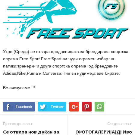
Утре (Среда) се отвара продавницата за брендирана спортска
опрема Free Sport.Free Sport ви нуди огромен избор на
патики,тренерки и друга спортска опрема од брендовите
Adidas,Nike,Puma и Converse.Ние ви нудиме,а вие бирате.
Ве очекуваме !!!
Facebook
Twitter
Претходна вест
Следена вест
Се отвара нов дуќан за
[ФОТОГАЛЕРИЈА]Дј Иво