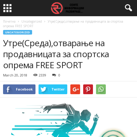
Почетна
Uncategorized
Утре(Среда),отварање на продавницата за спортска
опрема FREE SPORT
UNCATEGORIZED
Утре(Среда),отварање на
продавницата за спортска
опрема FREE SPORT
March 20, 2018
2339
0
Facebook
Twitter