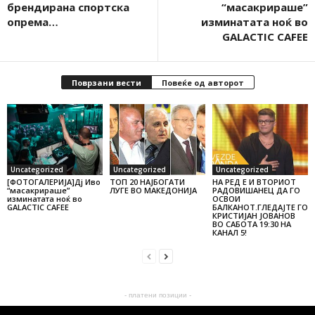
брендирана спортска
“масакрираше”
опрема…
изминатата ноќ во
GALACTIC CAFEE
Поврзани вести
Повеќе од авторот
Uncategorized
Uncategorized
Uncategorized
[ФОТОГАЛЕРИЈА]Дј Иво
ТОП 20 НАЈБОГАТИ
НА РЕД Е И ВТОРИОТ
“масакрираше”
ЛУГЕ ВО МАКЕДОНИЈА
РАДОВИШАНЕЦ ДА ГО
изминатата ноќ во
ОСВОИ
GALACTIC CAFEE
БАЛКАНОТ.ГЛЕДАЈТЕ ГО
КРИСТИЈАН ЈОВАНОВ
ВО САБОТА 19:30 НА
КАНАЛ 5!
- платени позиции -