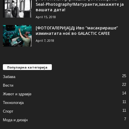
Seal-Photography!Матуранти,закажете ја
вашата дата!
April 15, 2018
[ФОТОГАЛЕРИЈА]Дј Иво “масакрираше”
изминатата ноќ во GALACTIC CAFEE
April 7, 2018
Популарна категорија
25
Забава
22
Вести
14
Живот и здравје
11
Технологија
11
Спорт
7
Мода и дизајн