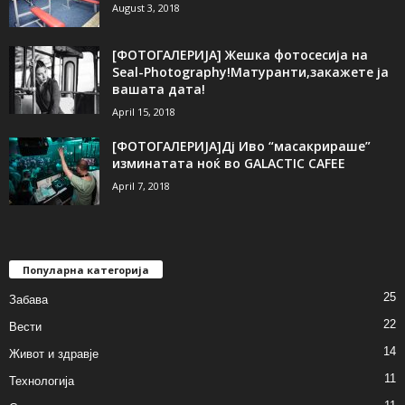
August 3, 2018
[ФОТОГАЛЕРИЈA] Жешка фотосесија на
Seal-Photography!Матуранти,закажете ја
вашата дата!
April 15, 2018
[ФОТОГАЛЕРИЈА]Дј Иво “масакрираше”
изминатата ноќ во GALACTIC CAFEE
April 7, 2018
Популарна категорија
25
Забава
22
Вести
14
Живот и здравје
11
Технологија