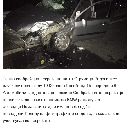
Тешка сообраќајна несреќа на патот Струмица-Радовиш се
случи вечерва околу 19:00 часот.Повеќе од 15 повредени.6
Автомобили и едно товарно возило.Сообраќајната несреќа ја
предизвикало возилото со марка BMW раскажуваат
очевидци.Нема загинати,но има повеќе од 15
повредени.Подолу на фотографиите се дел од возилата кои
учествуваа во несреќата…