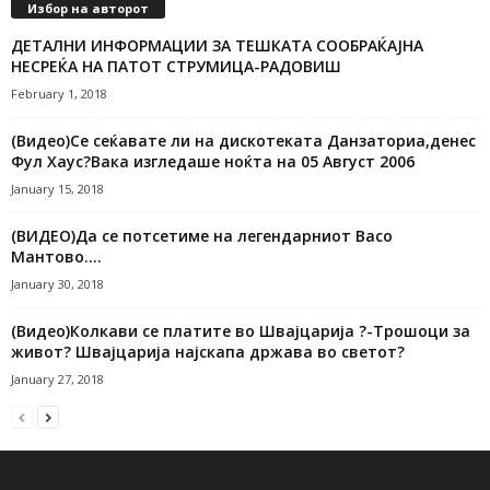
Избор на авторот
ДЕТАЛНИ ИНФОРМАЦИИ ЗА ТЕШКАТА СООБРАЌАЈНА
НЕСРЕЌА НА ПАТОТ СТРУМИЦА-РАДОВИШ
February 1, 2018
(Видео)Се сеќавате ли на дискотеката Данзаториа,денес
Фул Хаус?Вака изгледаше ноќта на 05 Август 2006
January 15, 2018
(ВИДЕО)Да се потсетиме на легендарниот Васо
Мантово….
January 30, 2018
(Видео)Колкави се платите во Швајцарија ?-Трошоци за
живот? Швајцарија најскапа држава во светот?
January 27, 2018