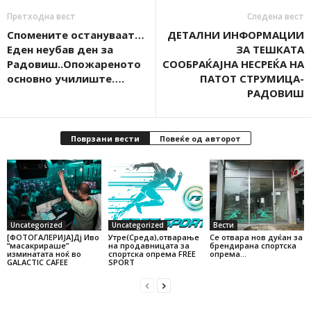
Претходна вест
Следена вест
Спомените остануваат…
ДЕТАЛНИ ИНФОРМАЦИИ
Еден неубав ден за
ЗА ТЕШКАТА
Радовиш..Опожареното
СООБРАЌАЈНА НЕСРЕЌА НА
основно училиште….
ПАТОТ СТРУМИЦА-
РАДОВИШ
Поврзани вести
Повеќе од авторот
Uncategorized
Uncategorized
Вести
[ФОТОГАЛЕРИЈА]Дј Иво
Утре(Среда),отварање
Се отвара нов дуќан за
“масакрираше”
на продавницата за
брендирана спортска
изминатата ноќ во
спортска опрема FREE
опрема…
GALACTIC CAFEE
SPORT