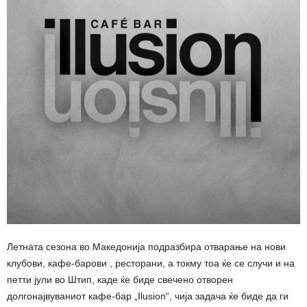
Летната сезона во Македонија подразбира отварање на нови
клубови, кафе-барови , ресторани, а токму тоа ќе се случи и на
петти јули во Штип, каде ќе биде свечено отворен
долгонајвуваниот кафе-бар „Ilusion“, чија задача ќе биде да ги