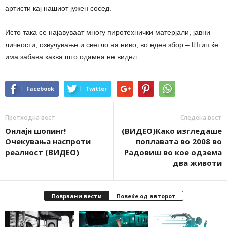
артисти кај нашиот јужен сосед.
Исто така се најавуваат многу пиротехнички матерјали, јавни
личности, озвучување и светло на ниво, во еден збор – Штип ќе
има забава каква што одамна не видел…
Facebook
Twitter
Претходна вест
Следена вест
Онлајн шопинг!
(ВИДЕО)Како изгледаше
Очекувања наспроти
поплавата во 2008 во
реалност (ВИДЕО)
Радовиш во кое одзема
два животи
Поврзани вести
Повеќе од авторот