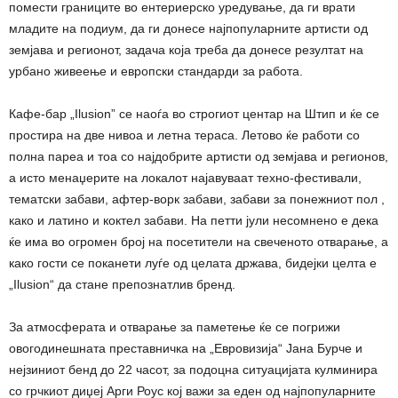
помести границите во ентериерско уредување, да ги врати
младите на подиум, да ги донесе најпопуларните артисти од
земјава и регионот, задача која треба да донесе резултат на
урбано живеење и европски стандарди за работа.
Кафе-бар „Ilusion” се наоѓа во строгиот центар на Штип и ќе се
простира на две нивоа и летна тераса. Летово ќе работи со
полна пареа и тоа со најдобрите артисти од земјава и регионов,
а исто менаџерите на локалот најавуваат техно-фестивали,
тематски забави, афтер-ворк забави, забави за понежниот пол ,
како и латино и коктел забави. На петти јули несомнено е дека
ќе има во огромен број на посетители на свеченото отварање, а
како гости се поканети луѓе од целата држава, бидејки целта е
„Ilusion“ да стане препознатлив бренд.
За атмосферата и отварање за паметење ќе се погрижи
овогодинешната преставничка на „Евровизија“ Јана Бурче и
нејзиниот бенд до 22 часот, за подоцна ситуацијата кулминира
со грчкиот диџеј Арги Роус кој важи за еден од најпопуларните