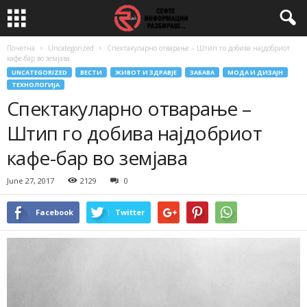
Почетна
Uncategorized
Спектакуларно отварање – Штип го добива најдобриот
кафе-бар во земјава
UNCATEGORIZED
ВЕСТИ
ЖИВОТ И ЗДРАВЈЕ
ЗАБАВА
МОДА И ДИЗАЈН
ТЕХНОЛОГИЈА
Спектакуларно отварање –
Штип го добива најдобриот
кафе-бар во земјава
June 27, 2017
2129
0
Facebook
Twitter