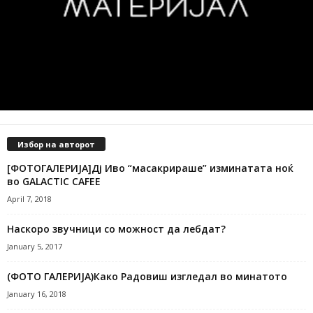
Избор на авторот
[ФОТОГАЛЕРИЈА]Дј Иво “масакрираше” изминатата ноќ
во GALACTIC CAFEE
April 7, 2018
Наскоро звучници со можност да лебдат?
January 5, 2017
(ФОТО ГАЛЕРИЈА)Како Радовиш изгледал во минатото
January 16, 2018