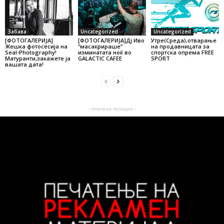
Забава
Uncategorized
Uncategorized
[ФОТОГАЛЕРИЈA]
[ФОТОГАЛЕРИЈА]Дј Иво
Утре(Среда),отварање
Жешка фотосесија на
“масакрираше”
на продавницата за
Seal-Photography!
изминатата ноќ во
спортска опрема FREE
Матуранти,закажете ја
GALACTIC CAFEE
SPORT
вашата дата!
- платени позиции -