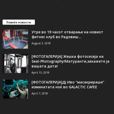
Повеќе новости
Утре во 19 часот отварање на новиот
фитнес клуб во Радовиш...
August 3, 2018
[ФОТОГАЛЕРИЈA] Жешка фотосесија на
Seal-Photography!Матуранти,закажете ја
вашата дата!
April 15, 2018
[ФОТОГАЛЕРИЈА]Дј Иво “масакрираше”
изминатата ноќ во GALACTIC CAFEE
April 7, 2018