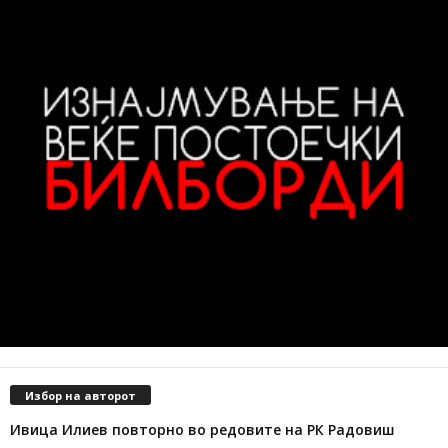
Избор на авторот
Ивица Илиев повторно во редовите на РК Радовиш