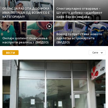
ОГЛАС ЗА РАБОТА:ДОО ФОКА
Спектакуларно отварање –
ИМА ПОТРЕБА ОД ВОЗАЧ СО Е
Штип го добива најдобриот
КАТЕГОРИЈА!!!
кафе-бар во земјава
Boeing го претстави новото
Онлајн шопинг! Очекувања
одело за астронаутите
наспроти реалност (ВИДЕО)
(ВИДЕО)
ВЕСТИ
Сите