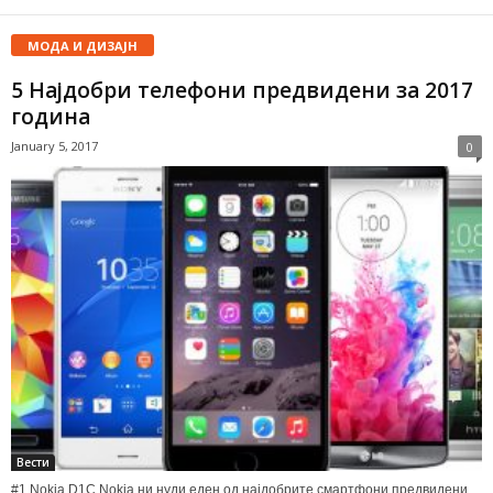
МОДА И ДИЗАЈН
5 Најдобри телефони предвидени за 2017
година
January 5, 2017
0
Вести
#1 Nokia D1C Nokia ни нуди еден од најдобрите смартфони предвидени