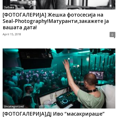
Забава
[ФОТОГАЛЕРИЈA] Жешка фотосесија на
Seal-Photography!Матуранти,закажете ја
вашата дата!
April 15, 2018
0
Uncategorized
[ФОТОГАЛЕРИЈА]Дј Иво “масакрираше”