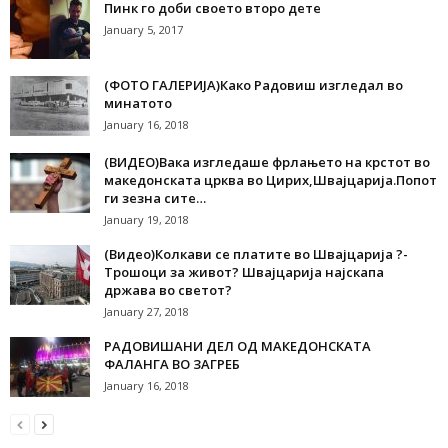
Пинк го доби своето второ дете
January 5, 2017
(ФОТО ГАЛЕРИЈА)Како Радовиш изгледал во
минатото
January 16, 2018
(ВИДЕО)Вака изгледаше фрлањето на крстот во
македонската црква во Цирих,Швајцарија.Попот
ги зезна сите…
January 19, 2018
(Видео)Колкави се платите во Швајцарија ?-
Трошоци за живот? Швајцарија најскапа
држава во светот?
January 27, 2018
РАДОВИШАНИ ДЕЛ ОД МАКЕДОНСКАТА
ФАЛАНГА ВО ЗАГРЕБ
January 16, 2018