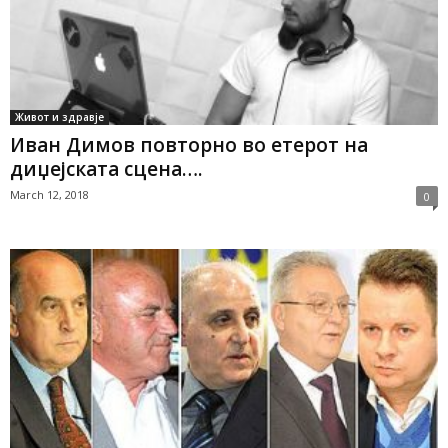
Живот и здравје
Иван Димов повторно во етерот на
диџејската сцена….
March 12, 2018
0