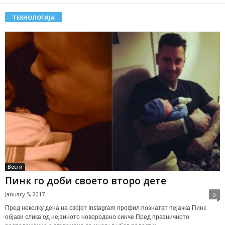
ТЕХНОЛОГИЈА
Вести
Пинк го доби своето второ дете
January 5, 2017
0
Пред неколку дена на својот Instagram профил познатат пејачка Пинк
објави слика од нејзиното новородено синче.Пред празничното