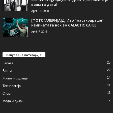
вашата дата!
April 15, 2018
[ФОТОГАЛЕРИЈА]Дј Иво “масакрираше”
изминатата ноќ во GALACTIC CAFEE
April 7, 2018
Популарна категорија
25
Забава
22
Вести
14
Живот и здравје
11
Технологија
11
Спорт
7
Мода и дизајн