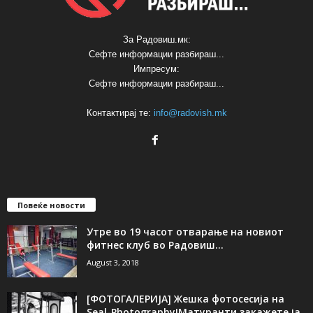
За Радовиш.мк:
Сефте информации разбираш...
Импресум:
Сефте информации разбираш...
Контактирај те:
info@radovish.mk
Повеќе новости
Утре во 19 часот отварање на новиот
фитнес клуб во Радовиш...
August 3, 2018
[ФОТОГАЛЕРИЈA] Жешка фотосесија на
Seal-Photography!Матуранти,закажете ја