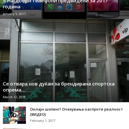
5 Најдобри телефони предвидени за 2017
година
January 5, 2017
Се отвара нов дуќан за брендирана спортска
опрема…
March 12, 2018
Онлајн шопинг! Очекувања наспроти реалност
(ВИДЕО)
February 1, 2017