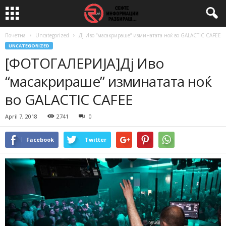
Почетна
Uncategorized
Дј Иво “масакрираше” изминатата ноќ во GALACTIC CAFEE
UNCATEGORIZED
[ФОТОГАЛЕРИЈА]Дј Иво
“масакрираше” изминатата ноќ
во GALACTIC CAFEE
April 7, 2018
2741
0
Facebook
Twitter