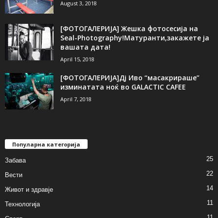
August 3, 2018
[ФОТОГАЛЕРИЈA] Жешка фотосесија на
Seal-Photography!Матуранти,закажете ја
вашата дата!
April 15, 2018
[ФОТОГАЛЕРИЈА]Дј Иво “масакрираше”
изминатата ноќ во GALACTIC CAFEE
April 7, 2018
Популарна категорија
25
Забава
22
Вести
14
Живот и здравје
11
Технологија
11