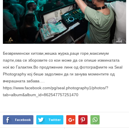
Безвременски хитови,жешка журка,раце горе,максимум
парти,ова се зборовите со кои може да се опише изминатата
ноќ во Галактик.Во продлжение линк од фотографиите на Seal
Photography кој беше задолжен да ги зачува моментите од
вчерашната забава….
https://www.facebook.com/pg/seal.photography1/photos/?
tab=album&album_id=862547757251470
Facebook
Twitter