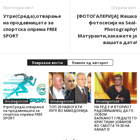
Претходна вест
Следена вест
Утре(Среда),отварање
[ФОТОГАЛЕРИЈA] Жешка
на продавницата за
фотосесија на Seal-
спортска опрема FREE
Photography!
SPORT
Матуранти,закажете ја
вашата дата!
Поврзани вести
Повеќе од авторот
Uncategorized
Uncategorized
Uncategorized
Утре(Среда),отварање
ТОП 20 НАЈБОГАТИ
НА РЕД Е И ВТОРИОТ
на продавницата за
ЛУГЕ ВО МАКЕДОНИЈА
РАДОВИШАНЕЦ ДА ГО
спортска опрема FREE
ОСВОИ
SPORT
БАЛКАНОТ.ГЛЕДАЈТЕ ГО
КРИСТИЈАН ЈОВАНОВ
ВО САБОТА 19:30 НА
КАНАЛ 5!