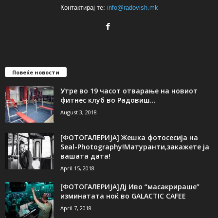
Контактирај те:
info@radovish.mk
Повеќе новости
Утре во 19 часот отварање на новиот
фитнес клуб во Радовиш...
August 3, 2018
[ФОТОГАЛЕРИЈA] Жешка фотосесија на
Seal-Photography!Матуранти,закажете ја
вашата дата!
April 15, 2018
[ФОТОГАЛЕРИЈА]Дј Иво “масакрираше”
изминатата ноќ во GALACTIC CAFEE
April 7, 2018