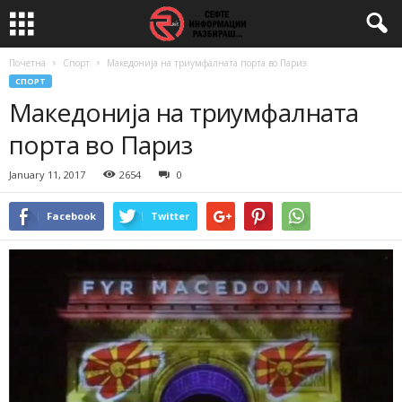
Почетна
Спорт
Македонија на триумфалната порта во Париз
СПОРТ
Македонија на триумфалната
порта во Париз
January 11, 2017
2654
0
Facebook
Twitter