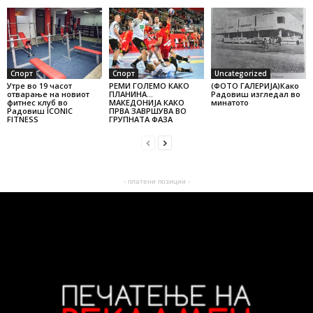
Спорт
Спорт
Uncategorized
Утре во 19 часот
РЕМИ ГОЛЕМО КАКО
(ФОТО ГАЛЕРИЈА)Како
отварање на новиот
ПЛАНИНА…
Радовиш изгледал во
фитнес клуб во
МАКЕДОНИЈА КАКО
минатото
Радовиш ICONIC
ПРВА ЗАВРШУВА ВО
FITNESS
ГРУПНАТА ФАЗА
- платени позиции -