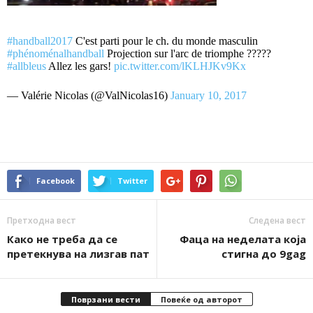
#handball2017
C'est parti pour le ch. du monde masculin
#phénoménalhandball
Projection sur l'arc de triomphe ?????
#allbleus
Allez les gars!
pic.twitter.com/lKLHJKv9Kx
— Valérie Nicolas (@ValNicolas16)
January 10, 2017
Facebook
Twitter
Претходна вест
Следена вест
Како не треба да се
Фаца на неделата која
претекнува на лизгав пат
стигна до 9gag
Поврзани вести
Повеќе од авторот