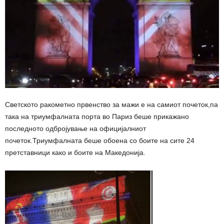
Светското ракометно првенство за мажи е на самиот почеток,па
така на триумфалната порта во Париз беше прикажано
последното одбројување на официјалниот
почеток.Триумфалната беше обоена со боите на сите 24
претставници како и боите на Македонија.